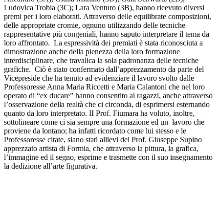
Ludovica Trobia (3C); Lara Venturo (3B), hanno ricevuto diversi
premi per i loro elaborati. Attraverso delle equilibrate composizioni,
delle appropriate cromie, ognuno utilizzando delle tecniche
rappresentative più congeniali, hanno saputo interpretare il tema da
loro affrontato. La espressività dei premiati è stata riconosciuta a
dimostrazione anche della pienezza della loro formazione
interdisciplinare, che travalica la sola padronanza delle tecniche
grafiche. Ciò è stato confermato dall’apprezzamento da parte del
Vicepreside che ha tenuto ad evidenziare il lavoro svolto dalle
Professoresse Anna Maria Riccetti e Maria Calantoni che nel loro
operato di “ex ducare” hanno consentito ai ragazzi, anche attraverso
l’osservazione della realtà che ci circonda, di esprimersi esternando
quanto da loro interpretato. II Prof. Fiumara ha voluto, inoltre,
sottolineare come ci sia sempre una formazione ed un lavoro che
proviene da lontano; ha infatti ricordato come lui stesso e le
Professoresse citate, siano stati allievi del Prof. Giuseppe Supino
apprezzato artista di Formia, che attraverso la pittura, la grafica,
l’immagine ed il segno, esprime e trasmette con il suo insegnamento
la dedizione all’arte figurativa.