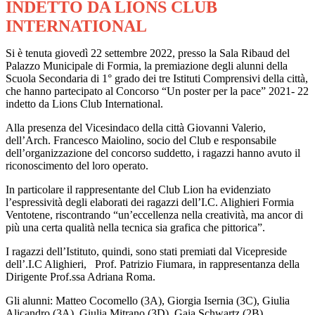
INDETTO DA LIONS CLUB
INTERNATIONAL
Si è tenuta giovedì 22 settembre 2022, presso la Sala Ribaud del
Palazzo Municipale di Formia, la premiazione degli alunni della
Scuola Secondaria di 1° grado dei tre Istituti Comprensivi della città,
che hanno partecipato al Concorso “Un poster per la pace” 2021- 22
indetto da Lions Club International.
Alla presenza del Vicesindaco della città Giovanni Valerio,
dell’Arch. Francesco Maiolino, socio del Club e responsabile
dell’organizzazione del concorso suddetto, i ragazzi hanno avuto il
riconoscimento del loro operato.
In particolare il rappresentante del Club Lion ha evidenziato
l’espressività degli elaborati dei ragazzi dell’I.C. Alighieri Formia
Ventotene, riscontrando “un’eccellenza nella creatività, ma ancor di
più una certa qualità nella tecnica sia grafica che pittorica”.
I ragazzi dell’Istituto, quindi, sono stati premiati dal Vicepreside
dell’.I.C Alighieri, Prof. Patrizio Fiumara, in rappresentanza della
Dirigente Prof.ssa Adriana Roma.
Gli alunni: Matteo Cocomello (3A), Giorgia Isernia (3C), Giulia
Alicandro (3A), Giulia Mitrano (3D), Gaia Schwartz (2B),