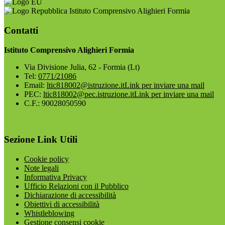
Istituto Comprensivo Alighieri Formia
Contatti
Istituto Comprensivo Alighieri Formia
Via Divisione Julia, 62 - Formia (Lt)
Tel:
0771/21086
Email:
ltic818002@istruzione.it
Link per inviare una mail
PEC:
ltic818002@pec.istruzione.it
Link per inviare una mail
C.F.: 90028050590
Sezione Link Utili
Cookie policy
Note legali
Informativa Privacy
Ufficio Relazioni con il Pubblico
Dichiarazione di accessibilità
Obiettivi di accessibilità
Whistleblowing
Gestione consensi cookie