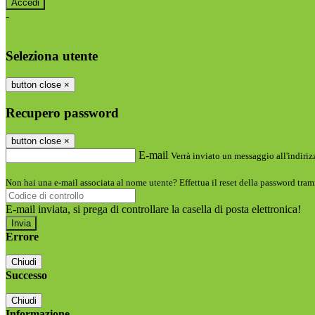
-
Entra con SPID
Entra con CIE
Seleziona utente
button close
×
Recupero password
button close
×
E-mail
Verrà inviato un messaggio all'indirizz
Non hai una e-mail associata al nome utente? Effettua il reset della password tram
E-mail inviata, si prega di controllare la casella di posta elettronica!
Errore
Chiudi
Successo
Chiudi
Informazione