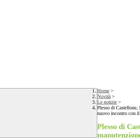
Home
>
Novità
>
Le notizie
>
Plesso di Castellone, 
nuovo incontro con il
Plesso di Cas
manutenzione 