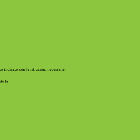
o indicato con le istruzioni necessarie.
ite la
Login Spaggiari