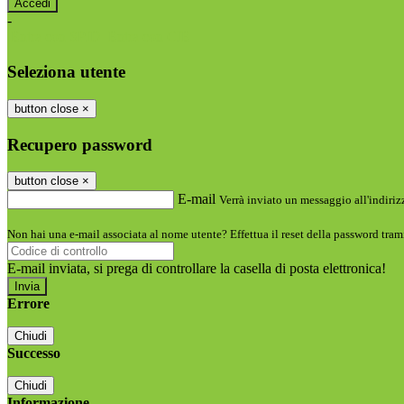
-
Entra con SPID
Entra con CIE
Seleziona utente
button close
×
Recupero password
button close
×
E-mail
Verrà inviato un messaggio all'indirizz
Non hai una e-mail associata al nome utente? Effettua il reset della password tram
E-mail inviata, si prega di controllare la casella di posta elettronica!
Errore
Chiudi
Successo
Chiudi
Informazione