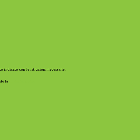
o indicato con le istruzioni necessarie.
ite la
Login Spaggiari