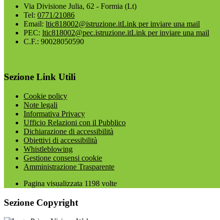
Via Divisione Julia, 62 - Formia (Lt)
Tel:
0771/21086
Email:
ltic818002@istruzione.it
Link per inviare una mail
PEC:
ltic818002@pec.istruzione.it
Link per inviare una mail
C.F.: 90028050590
Sezione Link Utili
Cookie policy
Note legali
Informativa Privacy
Ufficio Relazioni con il Pubblico
Dichiarazione di accessibilità
Obiettivi di accessibilità
Whistleblowing
Gestione consensi cookie
Amministrazione Trasparente
Pagina visualizzata
1198
volte
Sezione Copyright