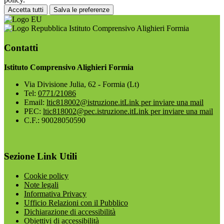
Accetta tutti
Salva le preferenze
Istituto Comprensivo Alighieri Formia
Contatti
Istituto Comprensivo Alighieri Formia
Via Divisione Julia, 62 - Formia (Lt)
Tel:
0771/21086
Email:
ltic818002@istruzione.it
Link per inviare una mail
PEC:
ltic818002@pec.istruzione.it
Link per inviare una mail
C.F.: 90028050590
Sezione Link Utili
Cookie policy
Note legali
Informativa Privacy
Ufficio Relazioni con il Pubblico
Dichiarazione di accessibilità
Obiettivi di accessibilità