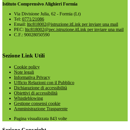
Istituto Comprensivo Alighieri Formia
Via Divisione Julia, 62 - Formia (Lt)
Tel:
0771/21086
Email:
ltic818002@istruzione.it
Link per inviare una mail
PEC:
ltic818002@pec.istruzione.it
Link per inviare una mail
C.F.: 90028050590
Sezione Link Utili
Cookie policy
Note legali
Informativa Privacy
Ufficio Relazioni con il Pubblico
Dichiarazione di accessibilità
Obiettivi di accessibilità
Whistleblowing
Gestione consensi cookie
Amministrazione Trasparente
Pagina visualizzata
843
volte
Sezione Copyright