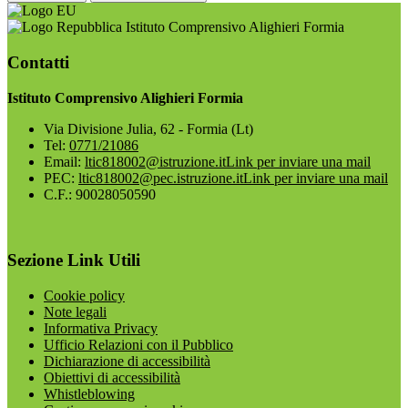
Istituto Comprensivo Alighieri Formia
Contatti
Istituto Comprensivo Alighieri Formia
Via Divisione Julia, 62 - Formia (Lt)
Tel:
0771/21086
Email:
ltic818002@istruzione.it
Link per inviare una mail
PEC:
ltic818002@pec.istruzione.it
Link per inviare una mail
C.F.: 90028050590
Sezione Link Utili
Cookie policy
Note legali
Informativa Privacy
Ufficio Relazioni con il Pubblico
Dichiarazione di accessibilità
Obiettivi di accessibilità
Whistleblowing