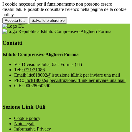
I cookie necessari per il funzionamento non possono essere
disabilitati. È possibile consultare l'elenco nella pagina della cookie
policy.
Accetta tutti
Salva le preferenze
Istituto Comprensivo Alighieri Formia
Contatti
Istituto Comprensivo Alighieri Formia
Via Divisione Julia, 62 - Formia (Lt)
Tel:
0771/21086
Email:
ltic818002@istruzione.it
Link per inviare una mail
PEC:
ltic818002@pec.istruzione.it
Link per inviare una mail
C.F.: 90028050590
Sezione Link Utili
Cookie policy
Note legali
Informativa Privacy