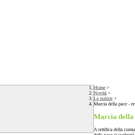
Home
>
Novità
>
Le notizie
>
Marcia della pace - ret
Marcia della 
A rettifica della comu
della pace si svolger