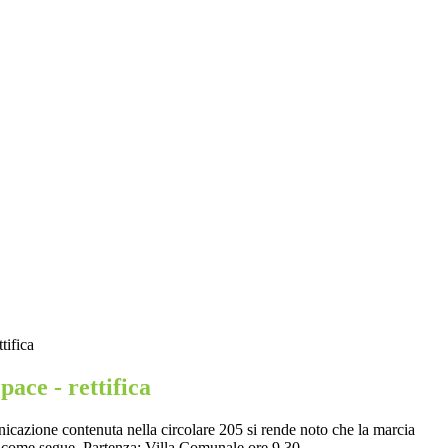
tifica
pace - rettifica
nicazione contenuta nella circolare 205 si rende noto che la marcia
à come segue. Partenza: Villa Comunale ore 9.30