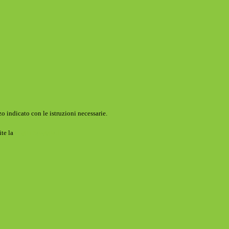
o indicato con le istruzioni necessarie.
ite la
Login Spaggiari