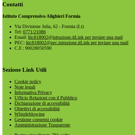
Contatti
Istituto Comprensivo Alighieri Formia
Via Divisione Julia, 62 - Formia (Lt)
Tel:
0771/21086
Email:
ltic818002@istruzione.it
Link per inviare una mail
PEC:
ltic818002@pec.istruzione.it
Link per inviare una mail
C.F.: 90028050590
Sezione Link Utili
Cookie policy
Note legali
Informativa Privacy
Ufficio Relazioni con il Pubblico
Dichiarazione di accessibilità
Obiettivi di accessibilità
Whistleblowing
Gestione consensi cookie
Amministrazione Trasparente