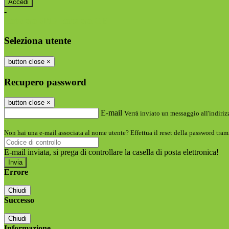
-
Entra con SPID
Entra con CIE
Seleziona utente
button close
×
Recupero password
button close
×
E-mail
Verrà inviato un messaggio all'indirizz
Non hai una e-mail associata al nome utente? Effettua il reset della password tram
E-mail inviata, si prega di controllare la casella di posta elettronica!
Errore
Chiudi
Successo
Chiudi
Informazione