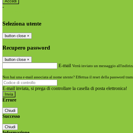
-
Entra con SPID
Entra con CIE
Seleziona utente
button close
×
Recupero password
button close
×
E-mail
Verrà inviato un messaggio all'indirizz
Non hai una e-mail associata al nome utente? Effettua il reset della password tram
E-mail inviata, si prega di controllare la casella di posta elettronica!
Errore
Chiudi
Successo
Chiudi
Informazione