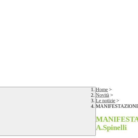
Home
>
Novità
>
Le notizie
>
MANIFESTAZIONE “N
MANIFESTAZ
A.Spinelli