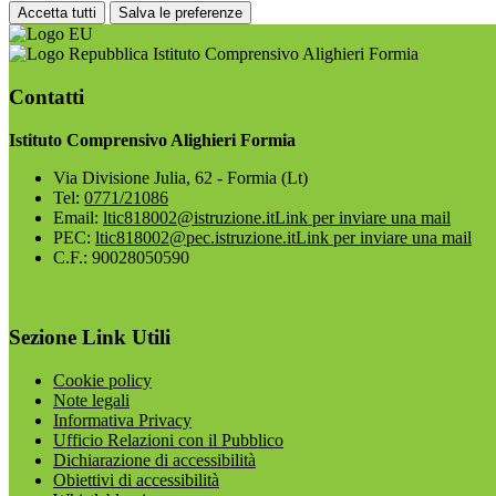
Accetta tutti
Salva le preferenze
Istituto Comprensivo Alighieri Formia
Contatti
Istituto Comprensivo Alighieri Formia
Via Divisione Julia, 62 - Formia (Lt)
Tel:
0771/21086
Email:
ltic818002@istruzione.it
Link per inviare una mail
PEC:
ltic818002@pec.istruzione.it
Link per inviare una mail
C.F.: 90028050590
Sezione Link Utili
Cookie policy
Note legali
Informativa Privacy
Ufficio Relazioni con il Pubblico
Dichiarazione di accessibilità
Obiettivi di accessibilità