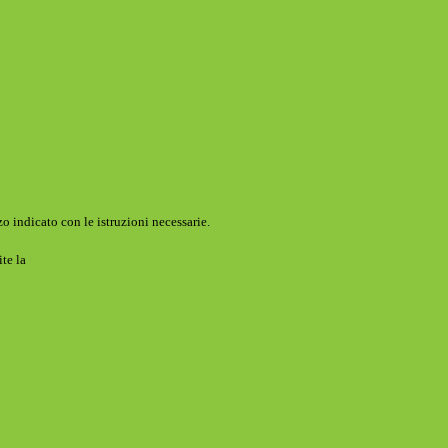
o indicato con le istruzioni necessarie.
ite la
Login Spaggiari