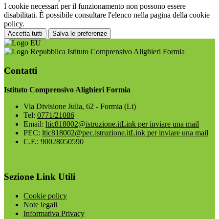
I cookie necessari per il funzionamento non possono essere
disabilitati. È possibile consultare l'elenco nella pagina della cookie
policy.
Accetta tutti
Salva le preferenze
Istituto Comprensivo Alighieri Formia
Contatti
Istituto Comprensivo Alighieri Formia
Via Divisione Julia, 62 - Formia (Lt)
Tel:
0771/21086
Email:
ltic818002@istruzione.it
Link per inviare una mail
PEC:
ltic818002@pec.istruzione.it
Link per inviare una mail
C.F.: 90028050590
Sezione Link Utili
Cookie policy
Note legali
Informativa Privacy