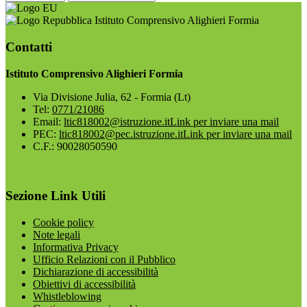
Istituto Comprensivo Alighieri Formia
Contatti
Istituto Comprensivo Alighieri Formia
Via Divisione Julia, 62 - Formia (Lt)
Tel:
0771/21086
Email:
ltic818002@istruzione.it
Link per inviare una mail
PEC:
ltic818002@pec.istruzione.it
Link per inviare una mail
C.F.: 90028050590
Sezione Link Utili
Cookie policy
Note legali
Informativa Privacy
Ufficio Relazioni con il Pubblico
Dichiarazione di accessibilità
Obiettivi di accessibilità
Whistleblowing