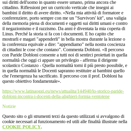
sui diritti dell'uomo in quanto essere umano, prima ancora che
cittadino. Riflessioni per un curricolo verticale che insegni ai
bambini il diritto di avere diritto. «Nella mia attività di formatore e
conferenziere, porto sempre con me un "Survivors' kit", una valigia
della memoria piena di documenti e oggetti sui diritti umani e contro
il negazionismo e il razzismo. Da anni è diventata la mia coperta di
Linus. Perché la storia si fa con i documenti. E ho capito che
mostrarli e magari "appenderli" in bella mostra durante la lezione o
la conferenza equivale a dire: "appendiamo" nella nostra coscienza
di cittadini le cose che contano". Commenta Dobloni. «Il percorso
con Paride Dobloni consente a tutti noi di sentirci proiettati in quella
normalità che oggi ci appare un privilegio - afferma il dirigente
scolastico Costanzo - Quella normalità torni il più presto possibile, e
in quella normalità le Docenti sapranno restituire ai bambini quello
che l'emergenza ha sacrificato. Il percorso con il prof. Dobloni ha
questo obiettivo fondamentale».
https://www.latinaoggi.eu/news/attualita/144940/lo-storico-paride-
dobloni-incontra-i-docenti-della-alighieri-formia-ventotene
Notizie
Questo sito o gli strumenti terzi da questo utilizzati si avvalgono di
cookie necessari al funzionamento ed utili alle finalità illustrate nella
COOKIE POLICY
.