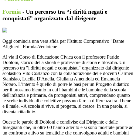
Formia
- Un percorso tra “i diritti negati e
conquistati” organizzato dal dirigente
Oggi comincia una vera sfida per l'Istituto Comprensivo "Dante
Alighieri" Formia-Ventotene.
Al via il Corso di Educazione Civica con il professore Paride
Dobloni, storico della shoah e professore di storia e filosofia. Un
percorso tra "i diritti negati e conquistati" organizzato dal dirigente
scolastico Vito Costanzo con la collaborazione delle docenti Carmen
Stanislao, Lucilla D'Anella, Giuliana Amendola ed Emanuela
Notaro. L'intento è quello di porre le basi per un Progetto didattico
per il prossimo biennio in cui i bambini e le bambine della scuola
dell'infanzia e primaria, da protagonisti attivi, comprendano quanto
le scelte individuali e collettive possano fare la differenza tra il bene
e il male. «A scuola si vive, si progetta, si cresce. In una parola, si
diventa cittadini».
Queste le parole di Dobloni e condivise dal Dirigente e dalle
Insegnanti che, in oltre 60 hanno aderito e si sono mostrate pronte ad
un confronto attivo su tematiche che coinvolgono adulti e bambini