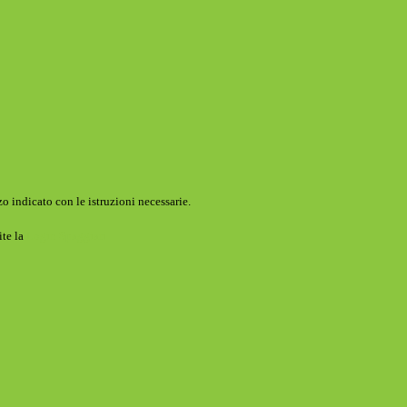
o indicato con le istruzioni necessarie.
ite la
Login Spaggiari