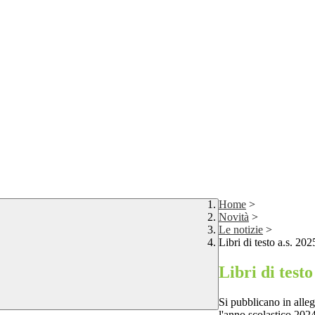
Home
>
Novità
>
Le notizie
>
Libri di testo a.s. 20
Libri di testo
Si pubblicano in alleg
l'anno scolastico 202