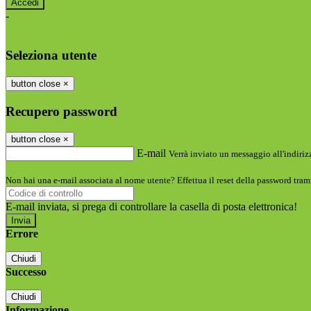
-
Entra con SPID
Entra con CIE
Seleziona utente
button close
×
Recupero password
button close
×
E-mail
Verrà inviato un messaggio all'indirizz
Non hai una e-mail associata al nome utente? Effettua il reset della password tram
E-mail inviata, si prega di controllare la casella di posta elettronica!
Errore
Chiudi
Successo
Chiudi
Informazione