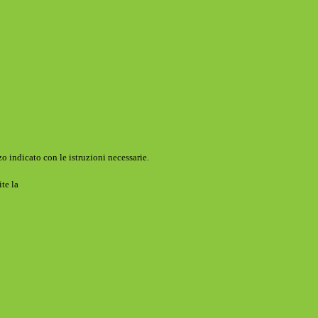
o indicato con le istruzioni necessarie.
ite la
Login Spaggiari