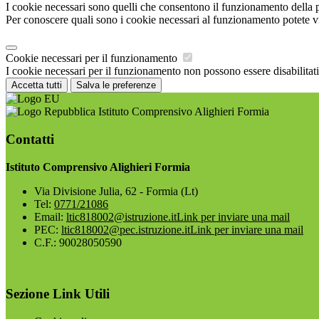
I cookie necessari sono quelli che consentono il funzionamento della pi
Per conoscere quali sono i cookie necessari al funzionamento potete v
Cookie necessari per il funzionamento
I cookie necessari per il funzionamento non possono essere disabilitati.
Accetta tutti
Salva le preferenze
Istituto Comprensivo Alighieri Formia
Contatti
Istituto Comprensivo Alighieri Formia
Via Divisione Julia, 62 - Formia (Lt)
Tel:
0771/21086
Email:
ltic818002@istruzione.it
Link per inviare una mail
PEC:
ltic818002@pec.istruzione.it
Link per inviare una mail
C.F.: 90028050590
Sezione Link Utili