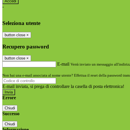
-
Entra con SPID
Entra con CIE
Seleziona utente
button close
×
Recupero password
button close
×
E-mail
Verrà inviato un messaggio all'indirizz
Non hai una e-mail associata al nome utente? Effettua il reset della password tram
E-mail inviata, si prega di controllare la casella di posta elettronica!
Errore
Chiudi
Successo
Chiudi
Informazione