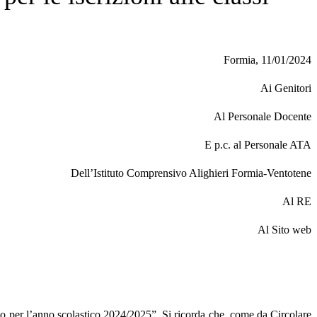
Formia, 11/01/2024
Ai Genitori
Al Personale Docente
E p.c. al Personale ATA
Dell’Istituto Comprensivo Alighieri Formia-Ventotene
Al RE
Al Sito web
ado per l’anno scolastico 2024/2025”. Si ricorda che, come da Circolare