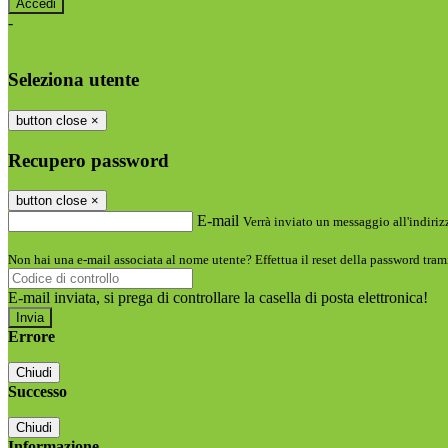
-
Entra con SPID
Entra con CIE
Seleziona utente
button close
×
Recupero password
button close
×
E-mail
Verrà inviato un messaggio all'indirizz
Non hai una e-mail associata al nome utente? Effettua il reset della password tram
E-mail inviata, si prega di controllare la casella di posta elettronica!
Errore
Chiudi
Successo
Chiudi
Informazione