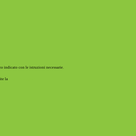
o indicato con le istruzioni necessarie.
ite la
Login Spaggiari