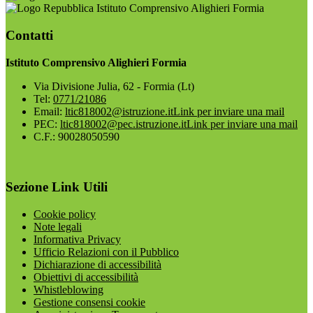
Istituto Comprensivo Alighieri Formia
Contatti
Istituto Comprensivo Alighieri Formia
Via Divisione Julia, 62 - Formia (Lt)
Tel:
0771/21086
Email:
ltic818002@istruzione.it
Link per inviare una mail
PEC:
ltic818002@pec.istruzione.it
Link per inviare una mail
C.F.: 90028050590
Sezione Link Utili
Cookie policy
Note legali
Informativa Privacy
Ufficio Relazioni con il Pubblico
Dichiarazione di accessibilità
Obiettivi di accessibilità
Whistleblowing
Gestione consensi cookie