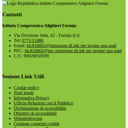
Istituto Comprensivo Alighieri Formia
Contatti
Istituto Comprensivo Alighieri Formia
Via Divisione Julia, 62 - Formia (Lt)
Tel:
0771/21086
Email:
ltic818002@istruzione.it
Link per inviare una mail
PEC:
ltic818002@pec.istruzione.it
Link per inviare una mail
C.F.: 90028050590
Sezione Link Utili
Cookie policy
Note legali
Informativa Privacy
Ufficio Relazioni con il Pubblico
Dichiarazione di accessibilità
Obiettivi di accessibilità
Whistleblowing
Gestione consensi cookie