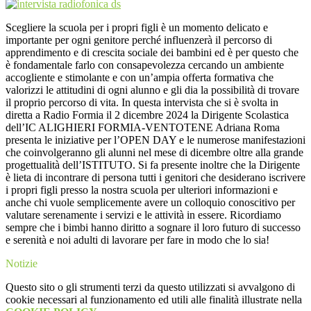
Scegliere la scuola per i propri figli è un momento delicato e
importante per ogni genitore perché influenzerà il percorso di
apprendimento e di crescita sociale dei bambini ed è per questo che
è fondamentale farlo con consapevolezza cercando un ambiente
accogliente e stimolante e con un’ampia offerta formativa che
valorizzi le attitudini di ogni alunno e gli dia la possibilità di trovare
il proprio percorso di vita. In questa intervista che si è svolta in
diretta a Radio Formia il 2 dicembre 2024 la Dirigente Scolastica
dell’IC ALIGHIERI FORMIA-VENTOTENE Adriana Roma
presenta le iniziative per l’OPEN DAY e le numerose manifestazioni
che coinvolgeranno gli alunni nel mese di dicembre oltre alla grande
progettualità dell’ISTITUTO. Si fa presente inoltre che la Dirigente
è lieta di incontrare di persona tutti i genitori che desiderano iscrivere
i propri figli presso la nostra scuola per ulteriori informazioni e
anche chi vuole semplicemente avere un colloquio conoscitivo per
valutare serenamente i servizi e le attività in essere. Ricordiamo
sempre che i bimbi hanno diritto a sognare il loro futuro di successo
e serenità e noi adulti di lavorare per fare in modo che lo sia!
Notizie
Questo sito o gli strumenti terzi da questo utilizzati si avvalgono di
cookie necessari al funzionamento ed utili alle finalità illustrate nella