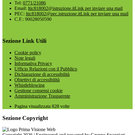
Tel:
0771/21086
Email:
ltic818002@istruzione.it
Link per inviare una mail
PEC:
ltic818002@pec.istruzione.it
Link per inviare una mail
C.F.: 90028050590
Sezione Link Utili
Cookie policy
Note legali
Informativa Privacy
Ufficio Relazioni con il Pubblico
Dichiarazione di accessibilità
Obiettivi di accessibilità
Whistleblowing
Gestione consensi cookie
Amministrazione Trasparente
Pagina visualizzata
828
volte
Sezione Copyright
Copyright 2026 | Engineered and powered by Gruppo Spaggiari