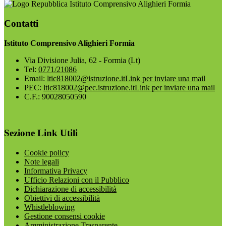
Istituto Comprensivo Alighieri Formia
Contatti
Istituto Comprensivo Alighieri Formia
Via Divisione Julia, 62 - Formia (Lt)
Tel:
0771/21086
Email:
ltic818002@istruzione.it
Link per inviare una mail
PEC:
ltic818002@pec.istruzione.it
Link per inviare una mail
C.F.: 90028050590
Sezione Link Utili
Cookie policy
Note legali
Informativa Privacy
Ufficio Relazioni con il Pubblico
Dichiarazione di accessibilità
Obiettivi di accessibilità
Whistleblowing
Gestione consensi cookie
Amministrazione Trasparente