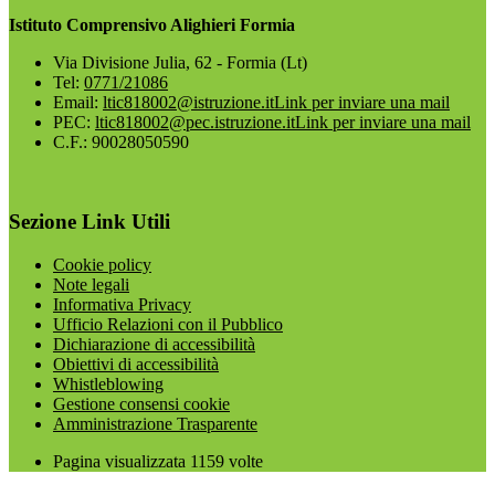
Istituto Comprensivo Alighieri Formia
Via Divisione Julia, 62 - Formia (Lt)
Tel:
0771/21086
Email:
ltic818002@istruzione.it
Link per inviare una mail
PEC:
ltic818002@pec.istruzione.it
Link per inviare una mail
C.F.: 90028050590
Sezione Link Utili
Cookie policy
Note legali
Informativa Privacy
Ufficio Relazioni con il Pubblico
Dichiarazione di accessibilità
Obiettivi di accessibilità
Whistleblowing
Gestione consensi cookie
Amministrazione Trasparente
Pagina visualizzata
1159
volte