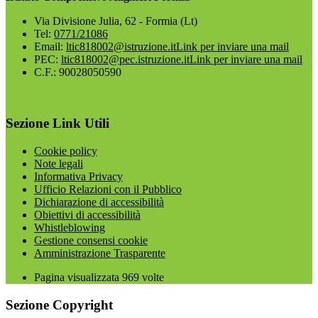
Via Divisione Julia, 62 - Formia (Lt)
Tel:
0771/21086
Email:
ltic818002@istruzione.it
Link per inviare una mail
PEC:
ltic818002@pec.istruzione.it
Link per inviare una mail
C.F.: 90028050590
Sezione Link Utili
Cookie policy
Note legali
Informativa Privacy
Ufficio Relazioni con il Pubblico
Dichiarazione di accessibilità
Obiettivi di accessibilità
Whistleblowing
Gestione consensi cookie
Amministrazione Trasparente
Pagina visualizzata
969
volte
Sezione Copyright