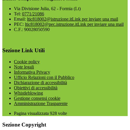
Via Divisione Julia, 62 - Formia (Lt)
Tel:
0771/21086
Email:
ltic818002@istruzione.it
Link per inviare una mail
PEC:
ltic818002@pec.istruzione.it
Link per inviare una mail
C.F.: 90028050590
Sezione Link Utili
Cookie policy
Note legali
Informativa Privacy
Ufficio Relazioni con il Pubblico
Dichiarazione di accessibilità
Obiettivi di accessibilità
Whistleblowing
Gestione consensi cookie
Amministrazione Trasparente
Pagina visualizzata
928
volte
Sezione Copyright