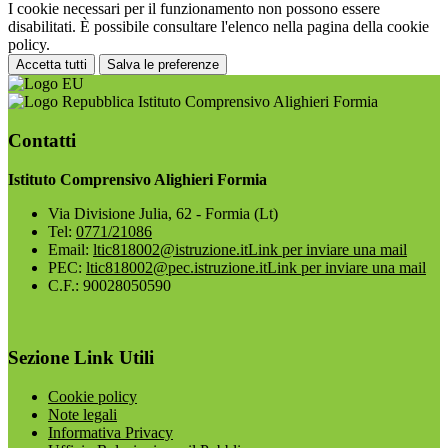
I cookie necessari per il funzionamento non possono essere
disabilitati. È possibile consultare l'elenco nella pagina della cookie
policy.
Accetta tutti
Salva le preferenze
Istituto Comprensivo Alighieri Formia
Contatti
Istituto Comprensivo Alighieri Formia
Via Divisione Julia, 62 - Formia (Lt)
Tel:
0771/21086
Email:
ltic818002@istruzione.it
Link per inviare una mail
PEC:
ltic818002@pec.istruzione.it
Link per inviare una mail
C.F.: 90028050590
Sezione Link Utili
Cookie policy
Note legali
Informativa Privacy