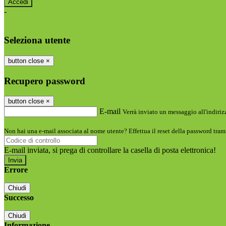
-
Entra con SPID
Entra con CIE
Seleziona utente
button close
×
Recupero password
button close
×
E-mail
Verrà inviato un messaggio all'indirizz
Non hai una e-mail associata al nome utente? Effettua il reset della password tram
E-mail inviata, si prega di controllare la casella di posta elettronica!
Errore
Chiudi
Successo
Chiudi
Informazione