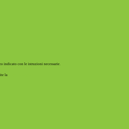
o indicato con le istruzioni necessarie.
ite la
Login Spaggiari