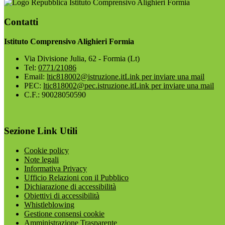
Istituto Comprensivo Alighieri Formia
Contatti
Istituto Comprensivo Alighieri Formia
Via Divisione Julia, 62 - Formia (Lt)
Tel:
0771/21086
Email:
ltic818002@istruzione.it
Link per inviare una mail
PEC:
ltic818002@pec.istruzione.it
Link per inviare una mail
C.F.: 90028050590
Sezione Link Utili
Cookie policy
Note legali
Informativa Privacy
Ufficio Relazioni con il Pubblico
Dichiarazione di accessibilità
Obiettivi di accessibilità
Whistleblowing
Gestione consensi cookie
Amministrazione Trasparente