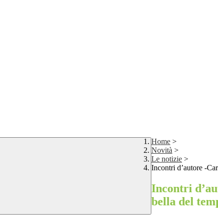
Home
>
Novità
>
Le notizie
>
Incontri d’autore -Car
Incontri d’au
bella del tem