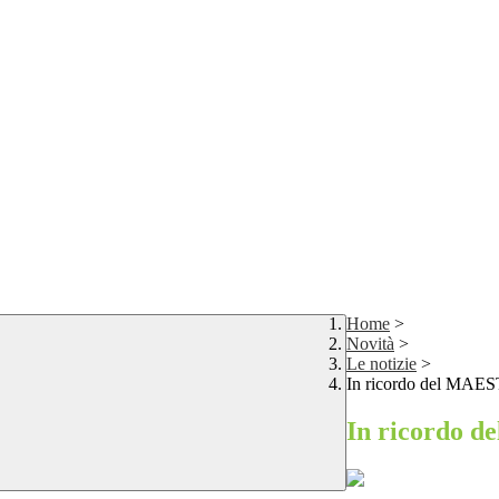
Home
>
Novità
>
Le notizie
>
In ricordo del M
In ricordo