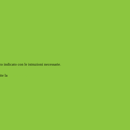
o indicato con le istruzioni necessarie.
ite la
Login Spaggiari