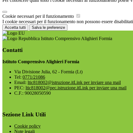
Per conoscere quali sono i cookie necessari al funzionamento potete v
Cookie necessari per il funzionamento
I cookie necessari per il funzionamento non possono essere disabilitati.
Accetta tutti
Salva le preferenze
Istituto Comprensivo Alighieri Formia
Contatti
Istituto Comprensivo Alighieri Formia
Via Divisione Julia, 62 - Formia (Lt)
Tel:
0771/21086
Email:
ltic818002@istruzione.it
Link per inviare una mail
PEC:
ltic818002@pec.istruzione.it
Link per inviare una mail
C.F.: 90028050590
Sezione Link Utili
Cookie policy
Note legali