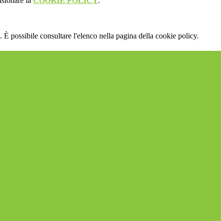
isionare la
COOKIE POLICY
.
 È possibile consultare l'elenco nella pagina della cookie policy.