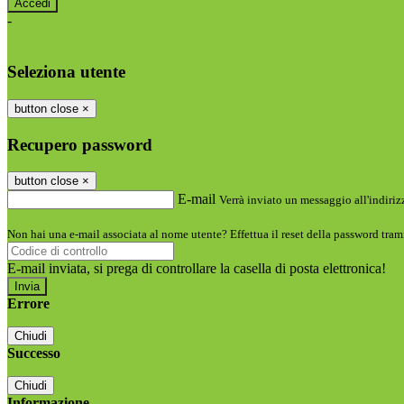
-
Entra con SPID
Entra con CIE
Seleziona utente
button close
×
Recupero password
button close
×
E-mail
Verrà inviato un messaggio all'indirizz
Non hai una e-mail associata al nome utente? Effettua il reset della password tram
E-mail inviata, si prega di controllare la casella di posta elettronica!
Errore
Chiudi
Successo
Chiudi
Informazione