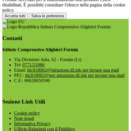
disabilitati. È possibile consultare l'elenco nella pagina della cookie
policy.
Accetta tutti
Salva le preferenze
Istituto Comprensivo Alighieri Formia
Contatti
Istituto Comprensivo Alighieri Formia
Via Divisione Julia, 62 - Formia (Lt)
Tel:
0771/21086
Email:
ltic818002@istruzione.it
Link per inviare una mail
PEC:
ltic818002@pec.istruzione.it
Link per inviare una mail
C.F.: 90028050590
Sezione Link Utili
Cookie policy
Note legali
Informativa Privacy
Ufficio Relazioni con il Pubblico