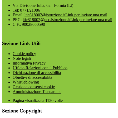
Via Divisione Julia, 62 - Formia (Lt)
Tel:
0771/21086
Email:
ltic818002@istruzione.it
Link per inviare una mail
PEC:
ltic818002@pec.istruzione.it
Link per inviare una mail
C.F.: 90028050590
Sezione Link Utili
Cookie policy
Note legali
Informativa Privacy
Ufficio Relazioni con il Pubblico
Dichiarazione di accessibilità
Obiettivi di accessibilità
Whistleblowing
Gestione consensi cookie
Amministrazione Trasparente
Pagina visualizzata
1120
volte
Sezione Copyright