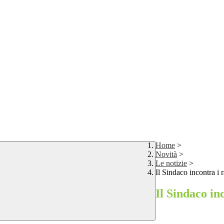
Home
>
Novità
>
Le notizie
>
Il Sindaco incontra i 
Il Sindaco in