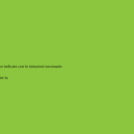
o indicato con le istruzioni necessarie.
ite la
Login Spaggiari