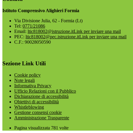
Istituto Comprensivo Alighieri Formia
Via Divisione Julia, 62 - Formia (Lt)
Tel:
0771/21086
Email:
ltic818002@istruzione.it
Link per inviare una mail
PEC:
ltic818002@pec.istruzione.it
Link per inviare una mail
C.F.: 90028050590
Sezione Link Utili
Cookie policy
Note legali
Informativa Privacy
Ufficio Relazioni con il Pubblico
Dichiarazione di accessibilità
Obiettivi di accessibilità
Whistleblowing
Gestione consensi cookie
Amministrazione Trasparente
Pagina visualizzata
781
volte