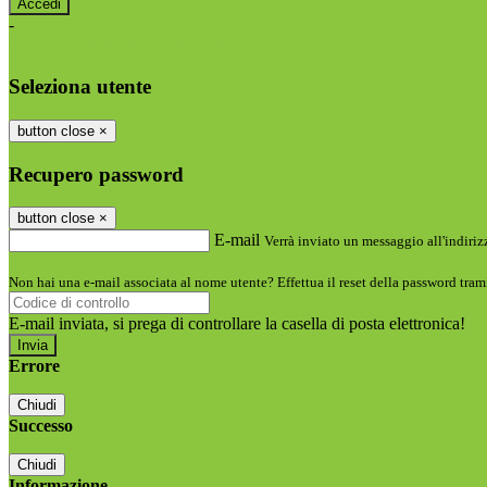
-
Entra con SPID
Entra con CIE
Seleziona utente
button close
×
Recupero password
button close
×
E-mail
Verrà inviato un messaggio all'indirizz
Non hai una e-mail associata al nome utente? Effettua il reset della password tram
E-mail inviata, si prega di controllare la casella di posta elettronica!
Errore
Chiudi
Successo
Chiudi
Informazione