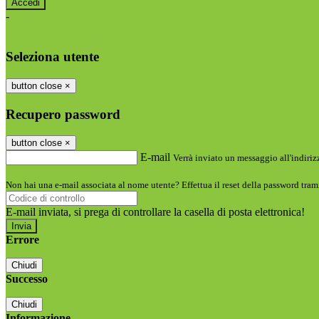
-
Entra con SPID
Entra con CIE
Seleziona utente
button close
×
Recupero password
button close
×
E-mail
Verrà inviato un messaggio all'indirizz
Non hai una e-mail associata al nome utente? Effettua il reset della password tram
E-mail inviata, si prega di controllare la casella di posta elettronica!
Errore
Chiudi
Successo
Chiudi
Informazione