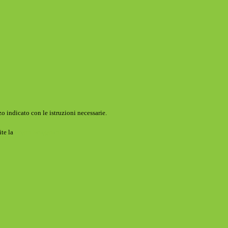
o indicato con le istruzioni necessarie.
ite la
Login Spaggiari