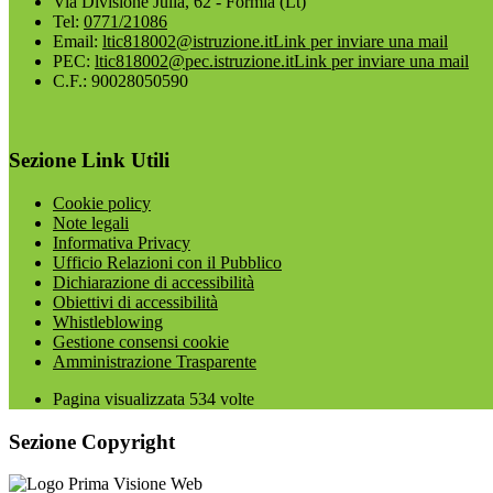
Via Divisione Julia, 62 - Formia (Lt)
Tel:
0771/21086
Email:
ltic818002@istruzione.it
Link per inviare una mail
PEC:
ltic818002@pec.istruzione.it
Link per inviare una mail
C.F.: 90028050590
Sezione Link Utili
Cookie policy
Note legali
Informativa Privacy
Ufficio Relazioni con il Pubblico
Dichiarazione di accessibilità
Obiettivi di accessibilità
Whistleblowing
Gestione consensi cookie
Amministrazione Trasparente
Pagina visualizzata
534
volte
Sezione Copyright