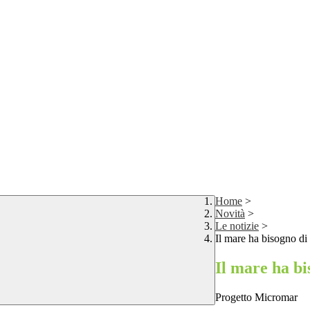
Home
>
Novità
>
Le notizie
>
Il mare ha bisogno di 
Il mare ha bi
Progetto Micromar