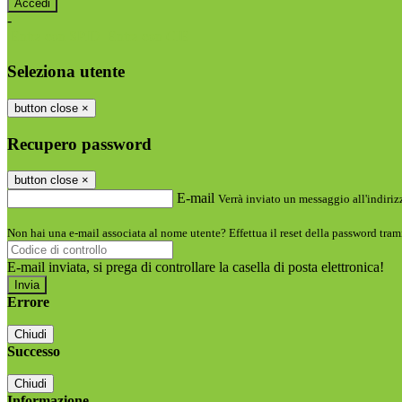
-
Entra con SPID
Entra con CIE
Seleziona utente
button close
×
Recupero password
button close
×
E-mail
Verrà inviato un messaggio all'indirizz
Non hai una e-mail associata al nome utente? Effettua il reset della password tram
E-mail inviata, si prega di controllare la casella di posta elettronica!
Errore
Chiudi
Successo
Chiudi
Informazione