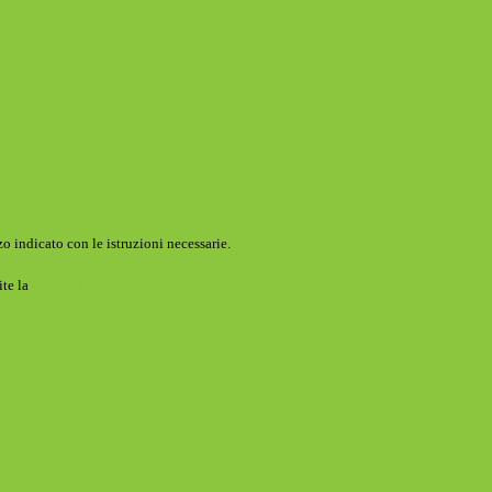
o indicato con le istruzioni necessarie.
ite la
Login Spaggiari