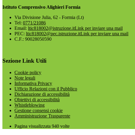
Istituto Comprensivo Alighieri Formia
Via Divisione Julia, 62 - Formia (Lt)
Tel:
0771/21086
Email:
ltic818002@istruzione.it
Link per inviare una mail
PEC:
ltic818002@pec.istruzione.it
Link per inviare una mail
C.F.: 90028050590
Sezione Link Utili
Cookie policy
Note legali
Informativa Privacy
Ufficio Relazioni con il Pubblico
Dichiarazione di accessibilità
Obiettivi di accessibilità
Whistleblowing
Gestione consensi cookie
Amministrazione Trasparente
Pagina visualizzata
940
volte