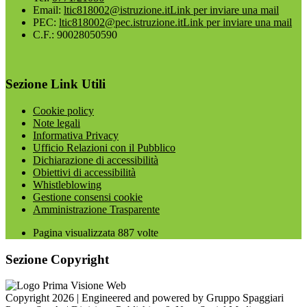
Email:
ltic818002@istruzione.it
Link per inviare una mail
PEC:
ltic818002@pec.istruzione.it
Link per inviare una mail
C.F.: 90028050590
Sezione Link Utili
Cookie policy
Note legali
Informativa Privacy
Ufficio Relazioni con il Pubblico
Dichiarazione di accessibilità
Obiettivi di accessibilità
Whistleblowing
Gestione consensi cookie
Amministrazione Trasparente
Pagina visualizzata
887
volte
Sezione Copyright
Copyright 2026 | Engineered and powered by Gruppo Spaggiari