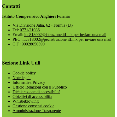
Contatti
Istituto Comprensivo Alighieri Formia
Via Divisione Julia, 62 - Formia (Lt)
Tel:
0771/21086
Email:
ltic818002@istruzione.it
Link per inviare una mail
PEC:
ltic818002@pec.istruzione.it
Link per inviare una mail
C.F.: 90028050590
Sezione Link Utili
Cookie policy
Note legali
Informativa Privacy
Ufficio Relazioni con il Pubblico
Dichiarazione di accessibilità
Obiettivi di accessibilità
Whistleblowing
Gestione consensi cookie
Amministrazione Trasparente