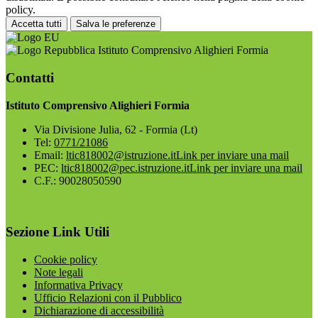
policy.
Accetta tutti
Salva le preferenze
Istituto Comprensivo Alighieri Formia
Contatti
Istituto Comprensivo Alighieri Formia
Via Divisione Julia, 62 - Formia (Lt)
Tel:
0771/21086
Email:
ltic818002@istruzione.it
Link per inviare una mail
PEC:
ltic818002@pec.istruzione.it
Link per inviare una mail
C.F.: 90028050590
Sezione Link Utili
Cookie policy
Note legali
Informativa Privacy
Ufficio Relazioni con il Pubblico
Dichiarazione di accessibilità