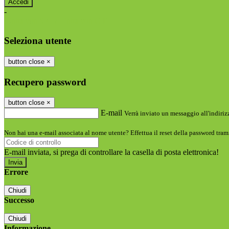
-
Entra con SPID
Entra con CIE
Seleziona utente
button close
×
Recupero password
button close
×
E-mail
Verrà inviato un messaggio all'indirizz
Non hai una e-mail associata al nome utente? Effettua il reset della password tram
E-mail inviata, si prega di controllare la casella di posta elettronica!
Errore
Chiudi
Successo
Chiudi
Informazione