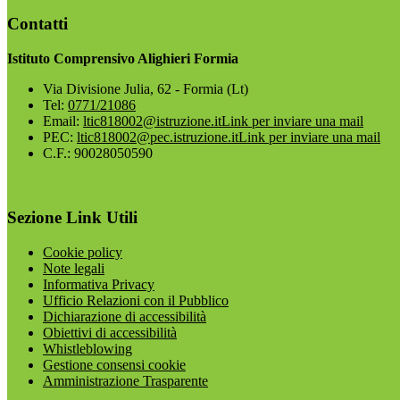
Contatti
Istituto Comprensivo Alighieri Formia
Via Divisione Julia, 62 - Formia (Lt)
Tel:
0771/21086
Email:
ltic818002@istruzione.it
Link per inviare una mail
PEC:
ltic818002@pec.istruzione.it
Link per inviare una mail
C.F.: 90028050590
Sezione Link Utili
Cookie policy
Note legali
Informativa Privacy
Ufficio Relazioni con il Pubblico
Dichiarazione di accessibilità
Obiettivi di accessibilità
Whistleblowing
Gestione consensi cookie
Amministrazione Trasparente