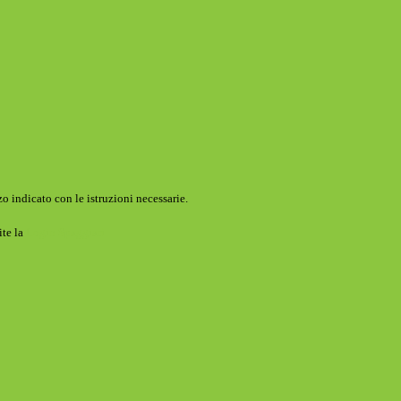
o indicato con le istruzioni necessarie.
ite la
Login Spaggiari