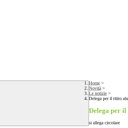
Home
>
Novità
>
Le notizie
>
Delega per il ritiro a
Delega per il
si allega circolare