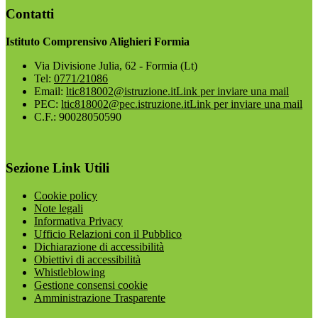
Contatti
Istituto Comprensivo Alighieri Formia
Via Divisione Julia, 62 - Formia (Lt)
Tel:
0771/21086
Email:
ltic818002@istruzione.it
Link per inviare una mail
PEC:
ltic818002@pec.istruzione.it
Link per inviare una mail
C.F.: 90028050590
Sezione Link Utili
Cookie policy
Note legali
Informativa Privacy
Ufficio Relazioni con il Pubblico
Dichiarazione di accessibilità
Obiettivi di accessibilità
Whistleblowing
Gestione consensi cookie
Amministrazione Trasparente