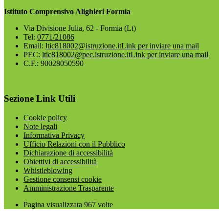
Istituto Comprensivo Alighieri Formia
Via Divisione Julia, 62 - Formia (Lt)
Tel:
0771/21086
Email:
ltic818002@istruzione.it
Link per inviare una mail
PEC:
ltic818002@pec.istruzione.it
Link per inviare una mail
C.F.: 90028050590
Sezione Link Utili
Cookie policy
Note legali
Informativa Privacy
Ufficio Relazioni con il Pubblico
Dichiarazione di accessibilità
Obiettivi di accessibilità
Whistleblowing
Gestione consensi cookie
Amministrazione Trasparente
Pagina visualizzata
967
volte