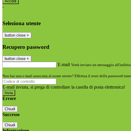
-
Entra con SPID
Entra con CIE
Seleziona utente
button close
×
Recupero password
button close
×
E-mail
Verrà inviato un messaggio all'indirizz
Non hai una e-mail associata al nome utente? Effettua il reset della password tram
E-mail inviata, si prega di controllare la casella di posta elettronica!
Errore
Chiudi
Successo
Chiudi
Informazione