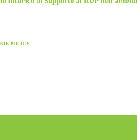
to incarico di Supporto al RUP nell’ambito
KIE POLICY
.