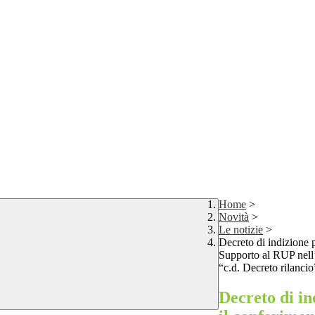
Home
>
Novità
>
Le notizie
>
Decreto di indizione 
Supporto al RUP nell
“c.d. Decreto rilancio
Decreto di in