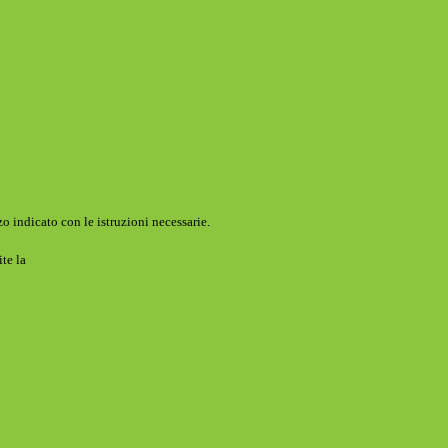
o indicato con le istruzioni necessarie.
ite la
Login Spaggiari