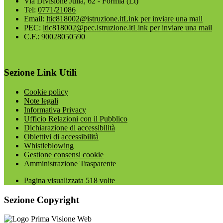
Via Divisione Julia, 62 - Formia (Lt)
Tel:
0771/21086
Email:
ltic818002@istruzione.it
Link per inviare una mail
PEC:
ltic818002@pec.istruzione.it
Link per inviare una mail
C.F.: 90028050590
Sezione Link Utili
Cookie policy
Note legali
Informativa Privacy
Ufficio Relazioni con il Pubblico
Dichiarazione di accessibilità
Obiettivi di accessibilità
Whistleblowing
Gestione consensi cookie
Amministrazione Trasparente
Pagina visualizzata
518
volte
Sezione Copyright