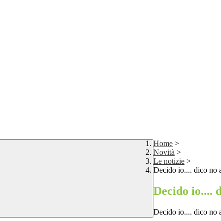
Home
>
Novità
>
Le notizie
>
Decido io.... dico no 
Decido io.... 
Decido io.... dico no 