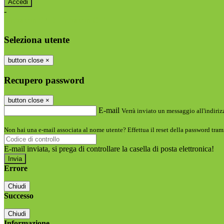
-
Entra con SPID
Entra con CIE
Seleziona utente
button close
×
Recupero password
button close
×
E-mail
Verrà inviato un messaggio all'indirizz
Non hai una e-mail associata al nome utente? Effettua il reset della password tram
E-mail inviata, si prega di controllare la casella di posta elettronica!
Errore
Chiudi
Successo
Chiudi
Informazione