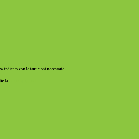
o indicato con le istruzioni necessarie.
ite la
Login Spaggiari