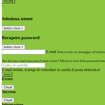
-
Entra con SPID
Entra con CIE
Seleziona utente
button close
×
Recupero password
button close
×
E-mail
Verrà inviato un messaggio all'indirizz
Non hai una e-mail associata al nome utente? Effettua il reset della password tram
E-mail inviata, si prega di controllare la casella di posta elettronica!
Errore
Chiudi
Successo
Chiudi
Informazione