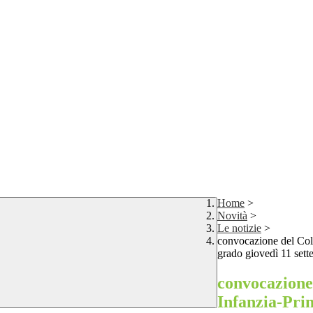
Home
>
Novità
>
Le notizie
>
convocazione del Coll
grado giovedì 11 sett
convocazione 
Infanzia-Pri