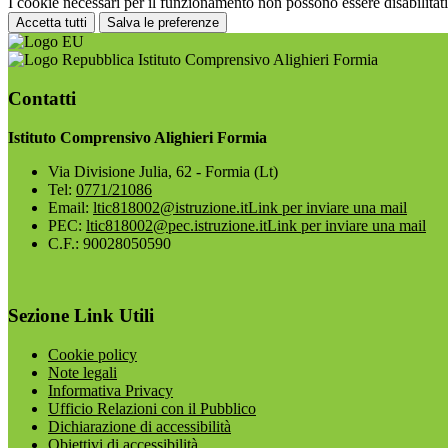
I cookie necessari per il funzionamento non possono essere disabilitati.
Accetta tutti
Salva le preferenze
Istituto Comprensivo Alighieri Formia
Contatti
Istituto Comprensivo Alighieri Formia
Via Divisione Julia, 62 - Formia (Lt)
Tel:
0771/21086
Email:
ltic818002@istruzione.it
Link per inviare una mail
PEC:
ltic818002@pec.istruzione.it
Link per inviare una mail
C.F.: 90028050590
Sezione Link Utili
Cookie policy
Note legali
Informativa Privacy
Ufficio Relazioni con il Pubblico
Dichiarazione di accessibilità
Obiettivi di accessibilità