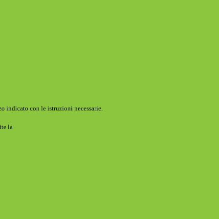
o indicato con le istruzioni necessarie.
ite la
Login Spaggiari