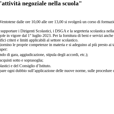
'attività negoziale nella scuola"
ntotene dalle ore 10,00 alle ore 13,00 si svolgerà un corso di formazi
upportare i Dirigenti Scolastici, i DSGA e la segreteria scolastica nella g
e in vigore dal 1° luglio 2023. Per la fornitura di beni e servizi anche l
ci criteri e limiti applicabili al settore scolastico.
iornino le proprie competenze in materia e si adeguino al più presto ai 
aper:
ndo di gara, aggiudicazione, stipula degli accordi, etc.);
 acquisti sotto e soprasoglia;
astici e del Consiglio d’Istituto.
ipare ogni dubbio sull’applicazione delle nuove norme, sulle procedure di