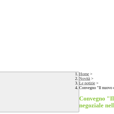
Home
>
Novità
>
Le notizie
>
Convegno "Il nuovo cod
Convegno "Il 
negoziale nel