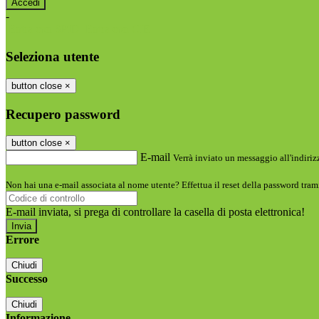
-
Entra con SPID
Entra con CIE
Seleziona utente
button close
×
Recupero password
button close
×
E-mail
Verrà inviato un messaggio all'indirizz
Non hai una e-mail associata al nome utente? Effettua il reset della password tram
E-mail inviata, si prega di controllare la casella di posta elettronica!
Errore
Chiudi
Successo
Chiudi
Informazione