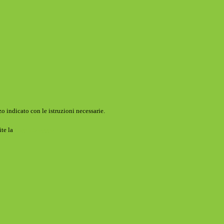
o indicato con le istruzioni necessarie.
ite la
Login Spaggiari