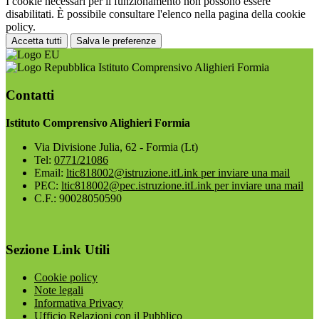
I cookie necessari per il funzionamento non possono essere
disabilitati. È possibile consultare l'elenco nella pagina della cookie
policy.
Accetta tutti
Salva le preferenze
Istituto Comprensivo Alighieri Formia
Contatti
Istituto Comprensivo Alighieri Formia
Via Divisione Julia, 62 - Formia (Lt)
Tel:
0771/21086
Email:
ltic818002@istruzione.it
Link per inviare una mail
PEC:
ltic818002@pec.istruzione.it
Link per inviare una mail
C.F.: 90028050590
Sezione Link Utili
Cookie policy
Note legali
Informativa Privacy
Ufficio Relazioni con il Pubblico