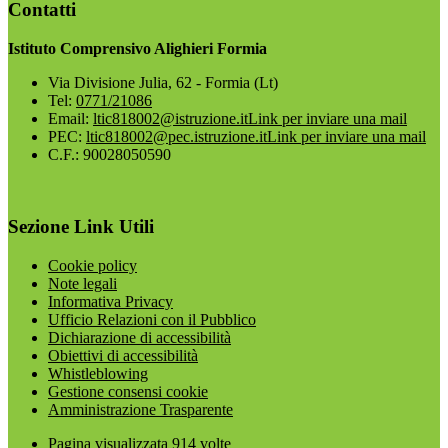
Contatti
Istituto Comprensivo Alighieri Formia
Via Divisione Julia, 62 - Formia (Lt)
Tel:
0771/21086
Email:
ltic818002@istruzione.it
Link per inviare una mail
PEC:
ltic818002@pec.istruzione.it
Link per inviare una mail
C.F.: 90028050590
Sezione Link Utili
Cookie policy
Note legali
Informativa Privacy
Ufficio Relazioni con il Pubblico
Dichiarazione di accessibilità
Obiettivi di accessibilità
Whistleblowing
Gestione consensi cookie
Amministrazione Trasparente
Pagina visualizzata
914
volte