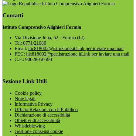
Istituto Comprensivo Alighieri Formia
Contatti
Istituto Comprensivo Alighieri Formia
Via Divisione Julia, 62 - Formia (Lt)
Tel:
0771/21086
Email:
ltic818002@istruzione.it
Link per inviare una mail
PEC:
ltic818002@pec.istruzione.it
Link per inviare una mail
C.F.: 90028050590
Sezione Link Utili
Cookie policy
Note legali
Informativa Privacy
Ufficio Relazioni con il Pubblico
Dichiarazione di accessibilità
Obiettivi di accessibilità
Whistleblowing
Gestione consensi cookie