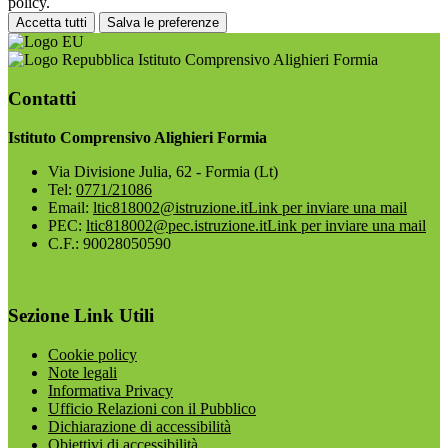
policy.
Accetta tutti
Salva le preferenze
Istituto Comprensivo Alighieri Formia
Contatti
Istituto Comprensivo Alighieri Formia
Via Divisione Julia, 62 - Formia (Lt)
Tel:
0771/21086
Email:
ltic818002@istruzione.it
Link per inviare una mail
PEC:
ltic818002@pec.istruzione.it
Link per inviare una mail
C.F.: 90028050590
Sezione Link Utili
Cookie policy
Note legali
Informativa Privacy
Ufficio Relazioni con il Pubblico
Dichiarazione di accessibilità
Obiettivi di accessibilità