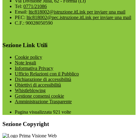
Via Divisione Julia, 62 - Formia (Lt)
Tel:
0771/21086
Email:
ltic818002@istruzione.it
Link per inviare una mail
PEC:
ltic818002@pec.istruzione.it
Link per inviare una mail
C.F.: 90028050590
Sezione Link Utili
Cookie policy
Note legali
Informativa Privacy
Ufficio Relazioni con il Pubblico
Dichiarazione di accessibilità
Obiettivi di accessibilità
Whistleblowing
Gestione consensi cookie
Amministrazione Trasparente
Pagina visualizzata
921
volte
Sezione Copyright