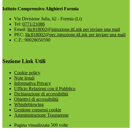
Istituto Comprensivo Alighieri Formia
Via Divisione Julia, 62 - Formia (Lt)
Tel:
0771/21086
Email:
ltic818002@istruzione.it
Link per inviare una mail
PEC:
ltic818002@pec.istruzione.it
Link per inviare una mail
C.F.: 90028050590
Sezione Link Utili
Cookie policy
Note legali
Informativa Privacy
Ufficio Relazioni con il Pubblico
Dichiarazione di accessibilità
Obiettivi di accessibilità
Whistleblowing
Gestione consensi cookie
Amministrazione Trasparente
Pagina visualizzata
509
volte