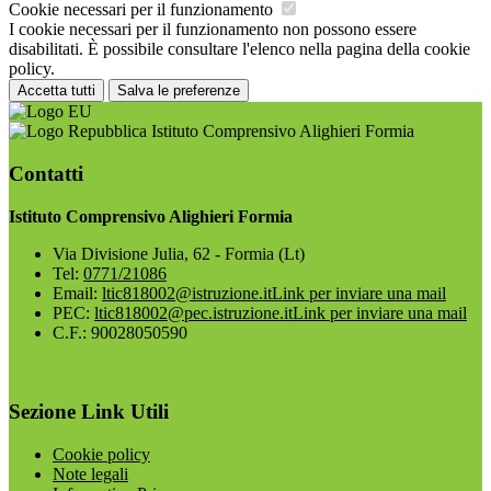
Cookie necessari per il funzionamento
I cookie necessari per il funzionamento non possono essere
disabilitati. È possibile consultare l'elenco nella pagina della cookie
policy.
Accetta tutti
Salva le preferenze
Istituto Comprensivo Alighieri Formia
Contatti
Istituto Comprensivo Alighieri Formia
Via Divisione Julia, 62 - Formia (Lt)
Tel:
0771/21086
Email:
ltic818002@istruzione.it
Link per inviare una mail
PEC:
ltic818002@pec.istruzione.it
Link per inviare una mail
C.F.: 90028050590
Sezione Link Utili
Cookie policy
Note legali