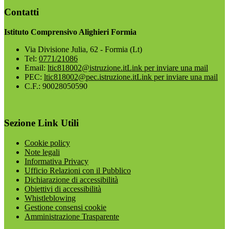
Contatti
Istituto Comprensivo Alighieri Formia
Via Divisione Julia, 62 - Formia (Lt)
Tel:
0771/21086
Email:
ltic818002@istruzione.it
Link per inviare una mail
PEC:
ltic818002@pec.istruzione.it
Link per inviare una mail
C.F.: 90028050590
Sezione Link Utili
Cookie policy
Note legali
Informativa Privacy
Ufficio Relazioni con il Pubblico
Dichiarazione di accessibilità
Obiettivi di accessibilità
Whistleblowing
Gestione consensi cookie
Amministrazione Trasparente