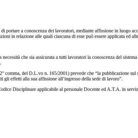
i portare a conoscenza dei lavoratori, mediante affissione in luogo acces
razioni in relazione alle quali ciascuna di esse può essere applicata ed al
a necessità che sia assicurata a tutti lavoratori la conoscenza del siste
.
 2° comma, del D.L.vo n. 165/2001) prevede che “la pubblicazione sul si
i gli effetti alla sua affissione all’ingresso della sede di lavoro”.
 Codice Disciplinare applicabile al personale Docente ed A.T.A. in serviz