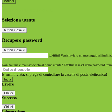
-
Entra con SPID
Entra con CIE
Seleziona utente
button close
×
Recupero password
button close
×
E-mail
Verrà inviato un messaggio all'indirizz
Non hai una e-mail associata al nome utente? Effettua il reset della password tram
E-mail inviata, si prega di controllare la casella di posta elettronica!
Errore
Chiudi
Successo
Chiudi
Informazione