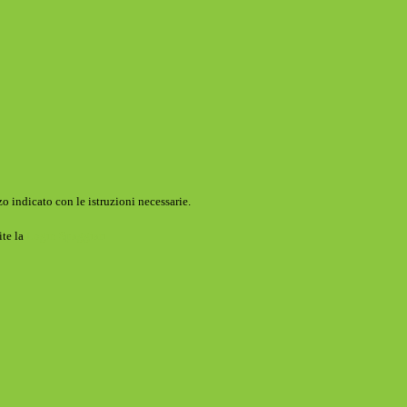
o indicato con le istruzioni necessarie.
ite la
Login Spaggiari