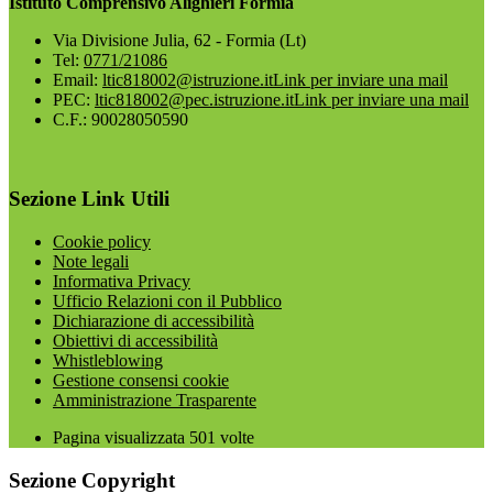
Istituto Comprensivo Alighieri Formia
Via Divisione Julia, 62 - Formia (Lt)
Tel:
0771/21086
Email:
ltic818002@istruzione.it
Link per inviare una mail
PEC:
ltic818002@pec.istruzione.it
Link per inviare una mail
C.F.: 90028050590
Sezione Link Utili
Cookie policy
Note legali
Informativa Privacy
Ufficio Relazioni con il Pubblico
Dichiarazione di accessibilità
Obiettivi di accessibilità
Whistleblowing
Gestione consensi cookie
Amministrazione Trasparente
Pagina visualizzata
501
volte
Sezione Copyright