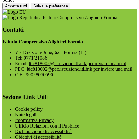
Accetta tutti
Salva le preferenze
Istituto Comprensivo Alighieri Formia
Contatti
Istituto Comprensivo Alighieri Formia
Via Divisione Julia, 62 - Formia (Lt)
Tel:
0771/21086
Email:
ltic818002@istruzione.it
Link per inviare una mail
PEC:
ltic818002@pec.istruzione.it
Link per inviare una mail
C.F.: 90028050590
Sezione Link Utili
Cookie policy
Note legali
Informativa Privacy
Ufficio Relazioni con il Pubblico
Dichiarazione di accessibilità
Obiettivi di accessibilità